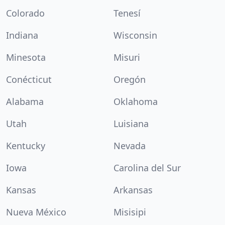
Colorado
Tenesí
Indiana
Wisconsin
Minesota
Misuri
Conécticut
Oregón
Alabama
Oklahoma
Utah
Luisiana
Kentucky
Nevada
Iowa
Carolina del Sur
Kansas
Arkansas
Nueva México
Misisipi