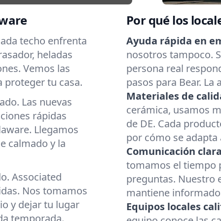
aware
Por qué los local
Cada techo enfrenta
Ayuda rápida en e
brasador, heladas
nosotros tampoco. Si
ones. Vemos las
persona real respond
 proteger tu casa.
pasos para Bear. La 
Materiales de calid
cado. Las nuevas
cerámica, usamos mat
aciones rápidas
de DE. Cada producto
elaware. Llegamos
por cómo se adapta a
e calmado y la
Comunicación clara
tomamos el tiempo p
do. Associated
preguntas. Nuestro 
cidas. Nos tomamos
mantiene informado d
o y dejar tu lugar
Equipos locales cali
ada temporada.
equipo conoce las c