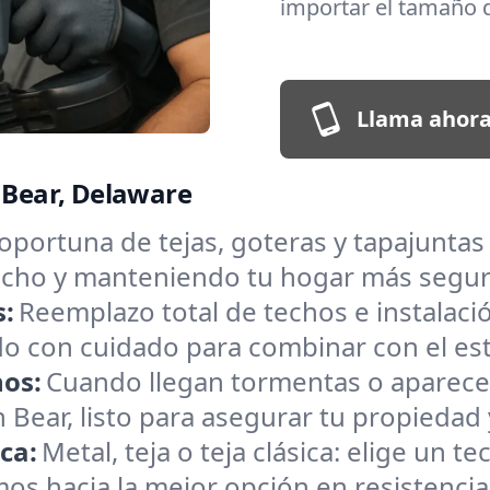
importar el tamaño d
Llama ahora
n Bear, Delaware
oportuna de tejas, goteras y tapajuntas
 techo y manteniendo tu hogar más segu
s:
Reemplazo total de techos e instalac
o con cuidado para combinar con el estil
hos:
Cuando llegan tormentas o aparece
Bear, listo para asegurar tu propiedad 
ica:
Metal, teja o teja clásica: elige un 
amos hacia la mejor opción en resistencia 