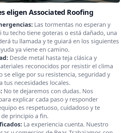
es eligen Associated Roofing
mergencias:
Las tormentas no esperan y
 tu techo tiene goteras o está dañado, una
erá tu llamada y te guiará en los siguientes
ayuda ya viene en camino.
ad:
Desde metal hasta teja clásica y
eriales reconocidos por resistir el clima
 se elige por su resistencia, seguridad y
 tus necesidades locales.
:
No te dejaremos con dudas. Nos
ara explicar cada paso y responder
equipo es respetuoso, cuidadoso y te
e principio a fin.
ficados:
La experiencia cuenta. Nuestro
asas y comercios de Bear. Trabajamos con