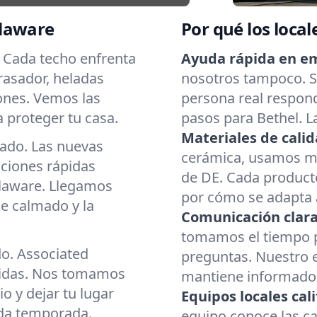
elaware
Por qué los local
. Cada techo enfrenta
Ayuda rápida en e
brasador, heladas
nosotros tampoco. Si
ones. Vemos las
persona real respond
 proteger tu casa.
pasos para Bethel. L
Materiales de calid
cado. Las nuevas
cerámica, usamos mat
aciones rápidas
de DE. Cada producto
elaware. Llegamos
por cómo se adapta a
e calmado y la
Comunicación clara
tomamos el tiempo p
do. Associated
preguntas. Nuestro 
cidas. Nos tomamos
mantiene informado d
o y dejar tu lugar
Equipos locales cali
ada temporada.
equipo conoce las c