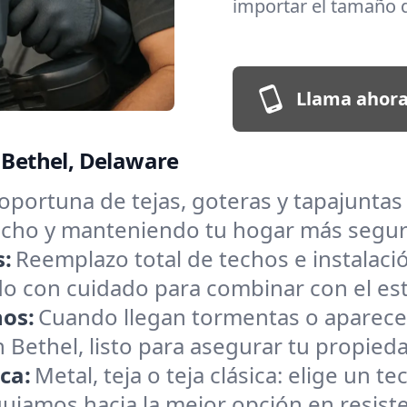
importar el tamaño d
Llama ahora
n Bethel, Delaware
oportuna de tejas, goteras y tapajunta
 techo y manteniendo tu hogar más segu
s:
Reemplazo total de techos e instalac
o con cuidado para combinar con el estil
hos:
Cuando llegan tormentas o aparece
Bethel, listo para asegurar tu propieda
ica:
Metal, teja o teja clásica: elige un 
e guiamos hacia la mejor opción en resiste