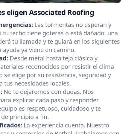
es eligen Associated Roofing
mergencias:
Las tormentas no esperan y
 tu techo tiene goteras o está dañado, una
erá tu llamada y te guiará en los siguientes
a ayuda ya viene en camino.
ad:
Desde metal hasta teja clásica y
eriales reconocidos por resistir el clima
 se elige por su resistencia, seguridad y
 tus necesidades locales.
:
No te dejaremos con dudas. Nos
ara explicar cada paso y responder
equipo es respetuoso, cuidadoso y te
e principio a fin.
ficados:
La experiencia cuenta. Nuestro
asas y comercios de Bethel. Trabajamos con