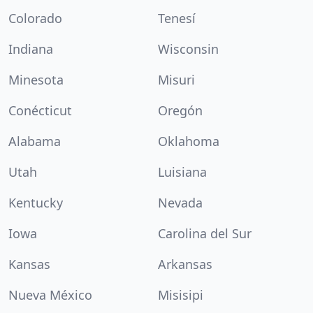
Colorado
Tenesí
Indiana
Wisconsin
Minesota
Misuri
Conécticut
Oregón
Alabama
Oklahoma
Utah
Luisiana
Kentucky
Nevada
Iowa
Carolina del Sur
Kansas
Arkansas
Nueva México
Misisipi