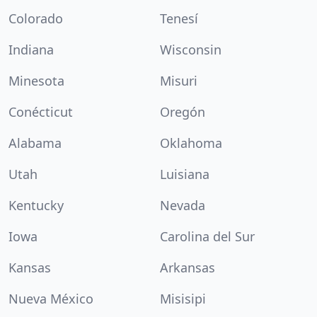
Colorado
Tenesí
Indiana
Wisconsin
Minesota
Misuri
Conécticut
Oregón
Alabama
Oklahoma
Utah
Luisiana
Kentucky
Nevada
Iowa
Carolina del Sur
Kansas
Arkansas
Nueva México
Misisipi