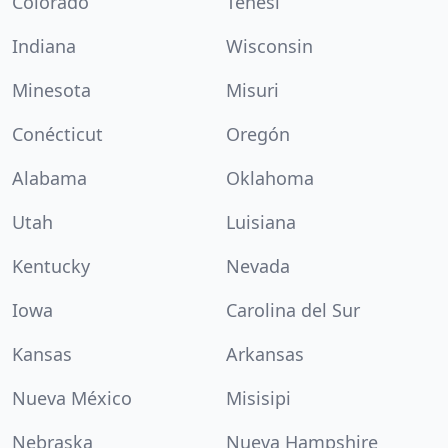
Colorado
Tenesí
Indiana
Wisconsin
Minesota
Misuri
Conécticut
Oregón
Alabama
Oklahoma
Utah
Luisiana
Kentucky
Nevada
Iowa
Carolina del Sur
Kansas
Arkansas
Nueva México
Misisipi
Nebraska
Nueva Hampshire