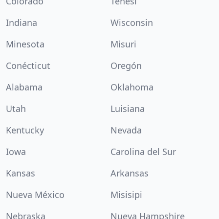
Colorado
Tenesí
Indiana
Wisconsin
Minesota
Misuri
Conécticut
Oregón
Alabama
Oklahoma
Utah
Luisiana
Kentucky
Nevada
Iowa
Carolina del Sur
Kansas
Arkansas
Nueva México
Misisipi
Nebraska
Nueva Hampshire