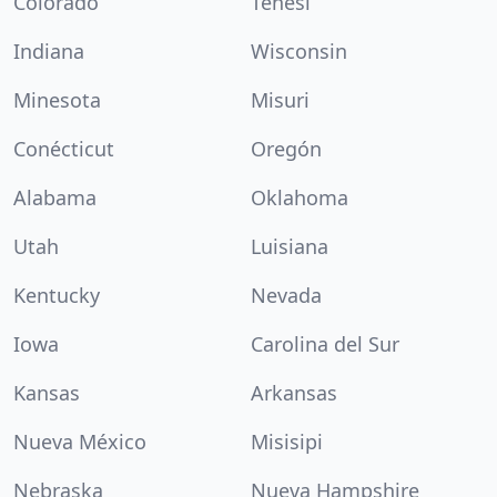
Colorado
Tenesí
Indiana
Wisconsin
Minesota
Misuri
Conécticut
Oregón
Alabama
Oklahoma
Utah
Luisiana
Kentucky
Nevada
Iowa
Carolina del Sur
Kansas
Arkansas
Nueva México
Misisipi
Nebraska
Nueva Hampshire