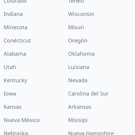
Colorado
Tenesí
Indiana
Wisconsin
Minesota
Misuri
Conécticut
Oregón
Alabama
Oklahoma
Utah
Luisiana
Kentucky
Nevada
Iowa
Carolina del Sur
Kansas
Arkansas
Nueva México
Misisipi
Nebraska
Nueva Hampshire