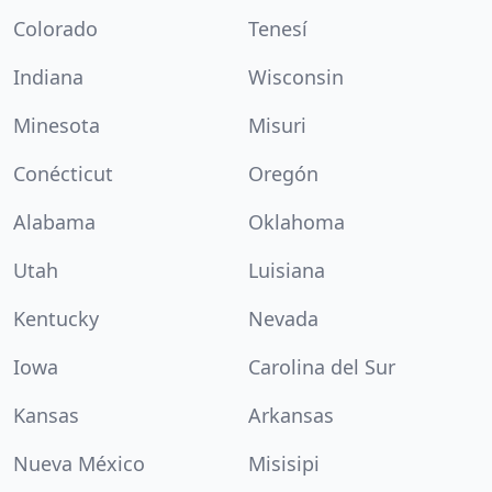
Colorado
Tenesí
Indiana
Wisconsin
Minesota
Misuri
Conécticut
Oregón
Alabama
Oklahoma
Utah
Luisiana
Kentucky
Nevada
Iowa
Carolina del Sur
Kansas
Arkansas
Nueva México
Misisipi