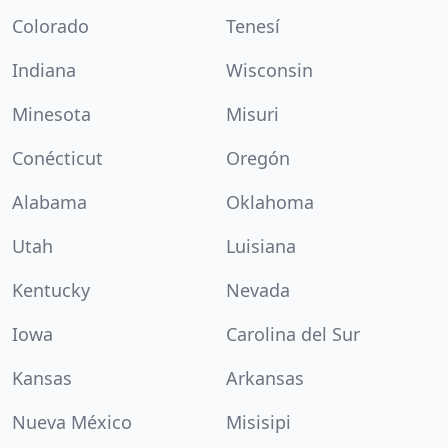
Colorado
Tenesí
Indiana
Wisconsin
Minesota
Misuri
Conécticut
Oregón
Alabama
Oklahoma
Utah
Luisiana
Kentucky
Nevada
Iowa
Carolina del Sur
Kansas
Arkansas
Nueva México
Misisipi