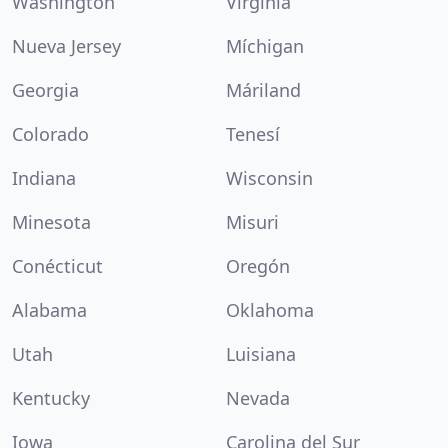
Washington
Virginia
Nueva Jersey
Míchigan
Georgia
Máriland
Colorado
Tenesí
Indiana
Wisconsin
Minesota
Misuri
Conécticut
Oregón
Alabama
Oklahoma
Utah
Luisiana
Kentucky
Nevada
Iowa
Carolina del Sur