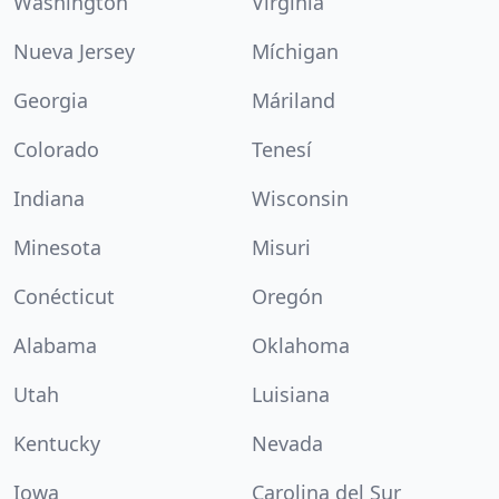
Washington
Virginia
Nueva Jersey
Míchigan
Georgia
Máriland
Colorado
Tenesí
Indiana
Wisconsin
Minesota
Misuri
Conécticut
Oregón
Alabama
Oklahoma
Utah
Luisiana
Kentucky
Nevada
Iowa
Carolina del Sur