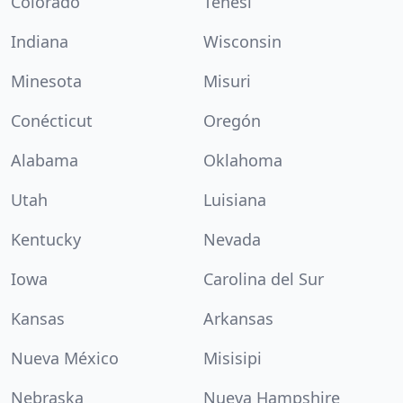
Colorado
Tenesí
Indiana
Wisconsin
Minesota
Misuri
Conécticut
Oregón
Alabama
Oklahoma
Utah
Luisiana
Kentucky
Nevada
Iowa
Carolina del Sur
Kansas
Arkansas
Nueva México
Misisipi
Nebraska
Nueva Hampshire