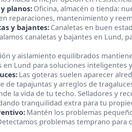
 y planos:
Oficina, almacén o tienda: n
en reparaciones, mantenimiento y reemp
as y bajantes:
Canaletas en buen estad
lamos canaletas y bajantes en Lund, par
ión y aislamiento equilibrados mantiene
s en Lund para soluciones inteligentes 
uces:
Las goteras suelen aparecer alre
e de tapajuntas y arreglos de tragaluc
nde la vida de tu techo. Selladores y r
brindando tranquilidad extra para tu propi
entivo:
Mantén los problemas pequeño
Detectamos problemas temprano para que