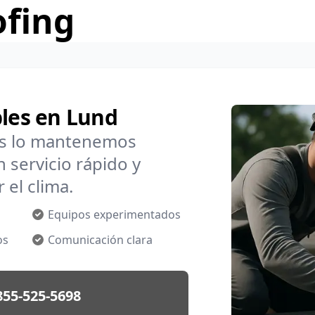
ofing
bles en Lund
os lo mantenemos
 servicio rápido y
 el clima.
Equipos experimentados
os
Comunicación clara
855-525-5698