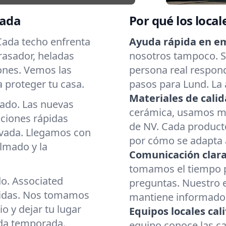
vada
Por qué los local
 Cada techo enfrenta
Ayuda rápida en e
brasador, heladas
nosotros tampoco. Si
ones. Vemos las
persona real respond
 proteger tu casa.
pasos para Lund. La 
Materiales de calid
cado. Las nuevas
cerámica, usamos mat
aciones rápidas
de NV. Cada producto
evada. Llegamos con
por cómo se adapta a
lmado y la
Comunicación clara
tomamos el tiempo p
do. Associated
preguntas. Nuestro 
cidas. Nos tomamos
mantiene informado d
o y dejar tu lugar
Equipos locales cali
ada temporada.
equipo conoce las c