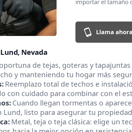
importar el tamaño d
Llama ahora
n Lund, Nevada
oportuna de tejas, goteras y tapajunta
 techo y manteniendo tu hogar más segu
s:
Reemplazo total de techos e instalac
o con cuidado para combinar con el estil
hos:
Cuando llegan tormentas o aparece
Lund, listo para asegurar tu propiedad 
ica:
Metal, teja o teja clásica: elige un
amos hacia la mejor opción en resistencia 