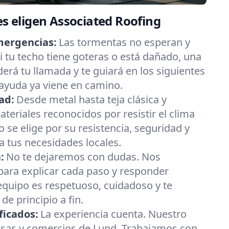
es eligen Associated Roofing
mergencias:
Las tormentas no esperan y
 tu techo tiene goteras o está dañado, una
erá tu llamada y te guiará en los siguientes
ayuda ya viene en camino.
ad:
Desde metal hasta teja clásica y
eriales reconocidos por resistir el clima
 se elige por su resistencia, seguridad y
 tus necesidades locales.
:
No te dejaremos con dudas. Nos
ara explicar cada paso y responder
equipo es respetuoso, cuidadoso y te
e principio a fin.
ficados:
La experiencia cuenta. Nuestro
asas y comercios de Lund. Trabajamos con