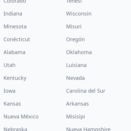
Colorado
Tenesí
Indiana
Wisconsin
Minesota
Misuri
Conécticut
Oregón
Alabama
Oklahoma
Utah
Luisiana
Kentucky
Nevada
Iowa
Carolina del Sur
Kansas
Arkansas
Nueva México
Misisipi
Nebraska
Nueva Hampshire