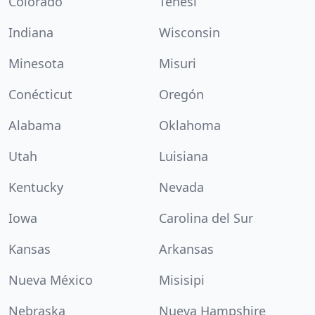
Colorado
Tenesí
Indiana
Wisconsin
Minesota
Misuri
Conécticut
Oregón
Alabama
Oklahoma
Utah
Luisiana
Kentucky
Nevada
Iowa
Carolina del Sur
Kansas
Arkansas
Nueva México
Misisipi
Nebraska
Nueva Hampshire