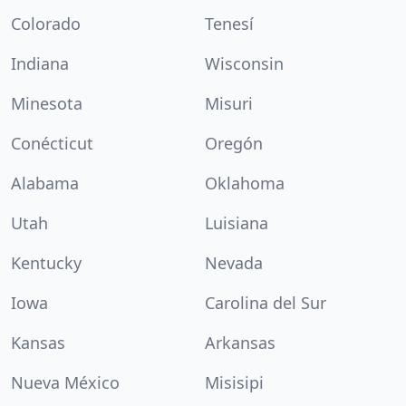
Colorado
Tenesí
Indiana
Wisconsin
Minesota
Misuri
Conécticut
Oregón
Alabama
Oklahoma
Utah
Luisiana
Kentucky
Nevada
Iowa
Carolina del Sur
Kansas
Arkansas
Nueva México
Misisipi