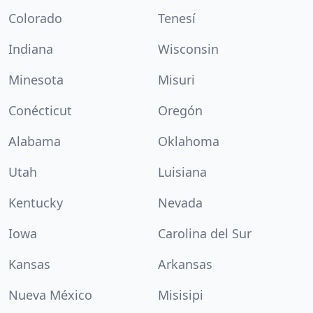
Colorado
Tenesí
Indiana
Wisconsin
Minesota
Misuri
Conécticut
Oregón
Alabama
Oklahoma
Utah
Luisiana
Kentucky
Nevada
Iowa
Carolina del Sur
Kansas
Arkansas
Nueva México
Misisipi