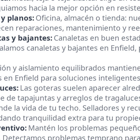
e guiamos hacia la mejor opción en resiste
 y planos:
Oficina, almacén o tienda: n
recen reparaciones, mantenimiento y ree
as y bajantes:
Canaletas en buen estad
lamos canaletas y bajantes en Enfield, p
ión y aislamiento equilibrados mantiene
 en Enfield para soluciones inteligente
uces:
Las goteras suelen aparecer alre
 de tapajuntas y arreglos de tragaluce
nde la vida de tu techo. Selladores y r
brindando tranquilidad extra para tu propi
entivo:
Mantén los problemas pequeño
. Detectamos problemas temprano para 