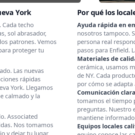
ueva York
Por qué los local
s. Cada techo
Ayuda rápida en e
as, sol abrasador,
nosotros tampoco. Si
 los patrones. Vemos
persona real respond
para proteger tu
pasos para Enfield. 
Materiales de calid
cerámica, usamos mat
cado. Las nuevas
de NY. Cada producto
aciones rápidas
por cómo se adapta a
eva York. Llegamos
Comunicación clara
e calmado y la
tomamos el tiempo p
preguntas. Nuestro 
do. Associated
mantiene informado d
cidas. Nos tomamos
Equipos locales cali
o y dejar tu lugar
equipo conoce las ca