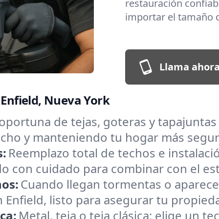
restauración confiabl
importar el tamaño d
Llama ahora
 Enfield, Nueva York
oportuna de tejas, goteras y tapajuntas
 techo y manteniendo tu hogar más segu
s:
Reemplazo total de techos e instalac
o con cuidado para combinar con el estil
hos:
Cuando llegan tormentas o aparece
nfield, listo para asegurar tu propieda
ica:
Metal, teja o teja clásica: elige un 