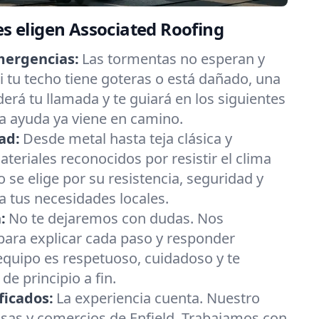
es eligen Associated Roofing
mergencias:
Las tormentas no esperan y
 tu techo tiene goteras o está dañado, una
erá tu llamada y te guiará en los siguientes
La ayuda ya viene en camino.
ad:
Desde metal hasta teja clásica y
eriales reconocidos por resistir el clima
 se elige por su resistencia, seguridad y
 tus necesidades locales.
:
No te dejaremos con dudas. Nos
ara explicar cada paso y responder
equipo es respetuoso, cuidadoso y te
e principio a fin.
ficados:
La experiencia cuenta. Nuestro
sas y comercios de Enfield. Trabajamos con