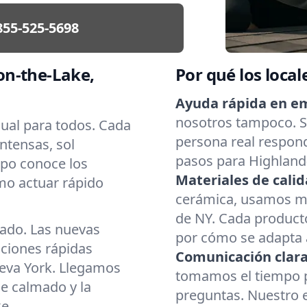
855-525-5698
on-the-Lake,
Por qué los local
Ayuda rápida en e
nosotros tampoco. Si
gual para todos. Cada
persona real respond
intensas, sol
pasos para Highland-
ipo conoce los
Materiales de calid
mo actuar rápido
cerámica, usamos mat
de NY. Cada producto
cado. Las nuevas
por cómo se adapta a
aciones rápidas
Comunicación clara
eva York. Llegamos
tomamos el tiempo p
e calmado y la
preguntas. Nuestro 
e.