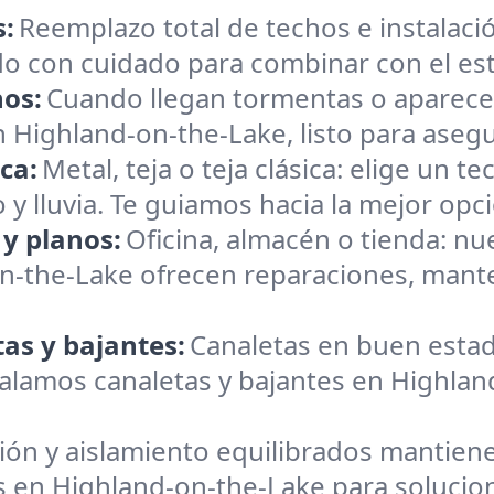
s:
Reemplazo total de techos e instalac
o con cuidado para combinar con el estil
hos:
Cuando llegan tormentas o aparece
Highland-on-the-Lake, listo para asegu
ica:
Metal, teja o teja clásica: elige un 
 y lluvia. Te guiamos hacia la mejor opci
 y planos:
Oficina, almacén o tienda: n
on-the-Lake ofrecen reparaciones, mant
as y bajantes:
Canaletas en buen estad
alamos canaletas y bajantes en Highlan
ión y aislamiento equilibrados mantiene
s en Highland-on-the-Lake para solucion