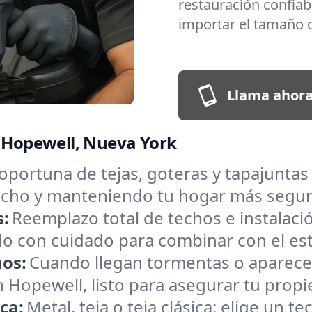
restauración confiabl
importar el tamaño d
Llama ahora
n Hopewell, Nueva York
oportuna de tejas, goteras y tapajunta
 techo y manteniendo tu hogar más segu
s:
Reemplazo total de techos e instalac
o con cuidado para combinar con el estil
hos:
Cuando llegan tormentas o aparece
Hopewell, listo para asegurar tu propi
ica:
Metal, teja o teja clásica: elige un