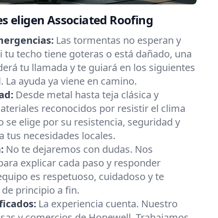
es eligen Associated Roofing
mergencias:
Las tormentas no esperan y
 tu techo tiene goteras o está dañado, una
erá tu llamada y te guiará en los siguientes
. La ayuda ya viene en camino.
ad:
Desde metal hasta teja clásica y
eriales reconocidos por resistir el clima
 se elige por su resistencia, seguridad y
 tus necesidades locales.
:
No te dejaremos con dudas. Nos
ara explicar cada paso y responder
equipo es respetuoso, cuidadoso y te
e principio a fin.
ficados:
La experiencia cuenta. Nuestro
asas y comercios de Hopewell. Trabajamos