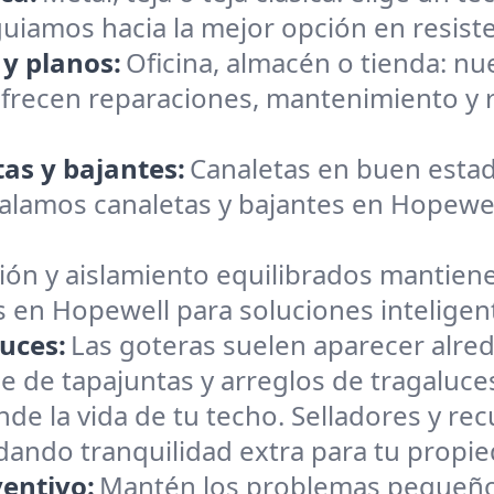
e guiamos hacia la mejor opción en resiste
 y planos:
Oficina, almacén o tienda: n
frecen reparaciones, mantenimiento y 
as y bajantes:
Canaletas en buen estad
lamos canaletas y bajantes en Hopewell
ión y aislamiento equilibrados mantiene
s en Hopewell para soluciones inteligen
uces:
Las goteras suelen aparecer alre
e de tapajuntas y arreglos de tragaluc
nde la vida de tu techo. Selladores y r
brindando tranquilidad extra para tu propi
entivo:
Mantén los problemas pequeño