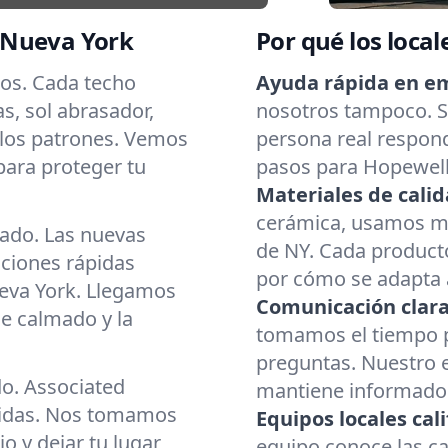
 Nueva York
Por qué los local
dos. Cada techo
Ayuda rápida en e
as, sol abrasador,
nosotros tampoco. Si
 los patrones. Vemos
persona real respond
para proteger tu
pasos para Hopewell
Materiales de calid
cerámica, usamos mat
cado. Las nuevas
de NY. Cada producto
aciones rápidas
por cómo se adapta a
eva York. Llegamos
Comunicación clara
e calmado y la
tomamos el tiempo p
preguntas. Nuestro 
do. Associated
mantiene informado d
cidas. Nos tomamos
Equipos locales cali
o y dejar tu lugar
equipo conoce las c