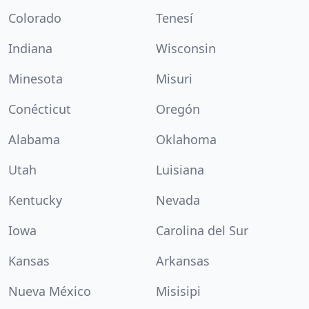
Colorado
Tenesí
Indiana
Wisconsin
Minesota
Misuri
Conécticut
Oregón
Alabama
Oklahoma
Utah
Luisiana
Kentucky
Nevada
Iowa
Carolina del Sur
Kansas
Arkansas
Nueva México
Misisipi