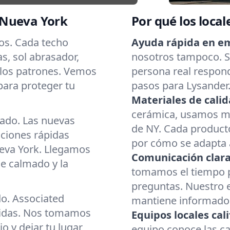
 Nueva York
Por qué los local
dos. Cada techo
Ayuda rápida en e
as, sol abrasador,
nosotros tampoco. Si
 los patrones. Vemos
persona real respond
para proteger tu
pasos para Lysander.
Materiales de calid
cerámica, usamos mat
cado. Las nuevas
de NY. Cada producto
aciones rápidas
por cómo se adapta a
eva York. Llegamos
Comunicación clara
e calmado y la
tomamos el tiempo p
preguntas. Nuestro 
do. Associated
mantiene informado d
cidas. Nos tomamos
Equipos locales cali
o y dejar tu lugar
equipo conoce las c