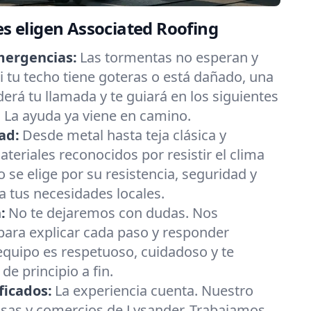
es eligen Associated Roofing
mergencias:
Las tormentas no esperan y
 tu techo tiene goteras o está dañado, una
erá tu llamada y te guiará en los siguientes
 La ayuda ya viene en camino.
ad:
Desde metal hasta teja clásica y
eriales reconocidos por resistir el clima
 se elige por su resistencia, seguridad y
 tus necesidades locales.
:
No te dejaremos con dudas. Nos
ara explicar cada paso y responder
equipo es respetuoso, cuidadoso y te
e principio a fin.
ficados:
La experiencia cuenta. Nuestro
asas y comercios de Lysander. Trabajamos