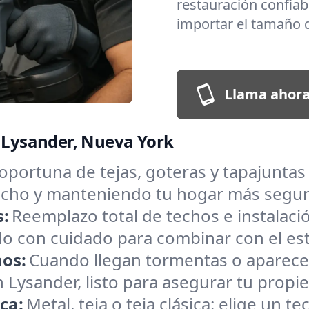
restauración confiabl
importar el tamaño d
Llama ahora
n Lysander, Nueva York
oportuna de tejas, goteras y tapajunta
 techo y manteniendo tu hogar más segu
s:
Reemplazo total de techos e instalac
o con cuidado para combinar con el estil
hos:
Cuando llegan tormentas o aparece
Lysander, listo para asegurar tu propie
ica:
Metal, teja o teja clásica: elige un 