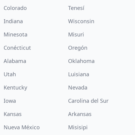
Colorado
Tenesí
Indiana
Wisconsin
Minesota
Misuri
Conécticut
Oregón
Alabama
Oklahoma
Utah
Luisiana
Kentucky
Nevada
Iowa
Carolina del Sur
Kansas
Arkansas
Nueva México
Misisipi