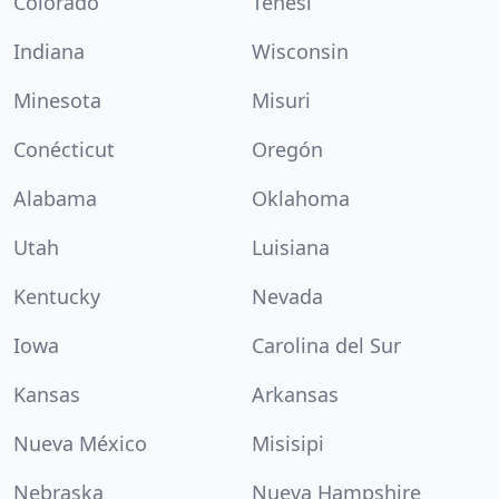
Colorado
Tenesí
Indiana
Wisconsin
Minesota
Misuri
Conécticut
Oregón
Alabama
Oklahoma
Utah
Luisiana
Kentucky
Nevada
Iowa
Carolina del Sur
Kansas
Arkansas
Nueva México
Misisipi
Nebraska
Nueva Hampshire