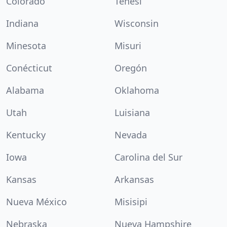
Colorado
Tenesí
Indiana
Wisconsin
Minesota
Misuri
Conécticut
Oregón
Alabama
Oklahoma
Utah
Luisiana
Kentucky
Nevada
Iowa
Carolina del Sur
Kansas
Arkansas
Nueva México
Misisipi
Nebraska
Nueva Hampshire