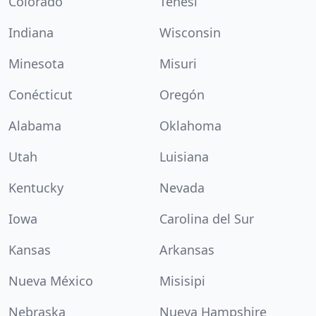
Colorado
Tenesí
Indiana
Wisconsin
Minesota
Misuri
Conécticut
Oregón
Alabama
Oklahoma
Utah
Luisiana
Kentucky
Nevada
Iowa
Carolina del Sur
Kansas
Arkansas
Nueva México
Misisipi
Nebraska
Nueva Hampshire