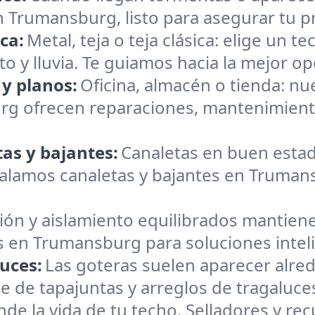
Trumansburg, listo para asegurar tu pr
ica:
Metal, teja o teja clásica: elige un 
o y lluvia. Te guiamos hacia la mejor opc
 y planos:
Oficina, almacén o tienda: n
rg ofrecen reparaciones, mantenimiento
as y bajantes:
Canaletas en buen estad
alamos canaletas y bajantes en Trumansb
ión y aislamiento equilibrados mantiene
s en Trumansburg para soluciones intel
uces:
Las goteras suelen aparecer alre
e de tapajuntas y arreglos de tragaluc
nde la vida de tu techo. Selladores y r