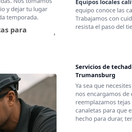
cidas. Nos tomamos
Equipos locales cali
o y dejar tu lugar
equipo conoce las c
ada temporada.
Trabajamos con cuid
resista el paso del t
tas para
Servicios de techa
Trumansburg
Ya sea que necesite
nos encargamos de c
reemplazamos tejas
canaletas para que e
hecho para durar, t