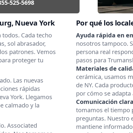
855-525-5698
urg, Nueva York
Por qué los local
a todos. Cada techo
Ayuda rápida en e
as, sol abrasador,
nosotros tampoco. Si
 los patrones. Vemos
persona real respond
para proteger tu
pasos para Trumansb
Materiales de calid
cerámica, usamos mat
cado. Las nuevas
de NY. Cada producto
aciones rápidas
por cómo se adapta a
eva York. Llegamos
Comunicación clara
e calmado y la
tomamos el tiempo p
preguntas. Nuestro 
do. Associated
mantiene informado d