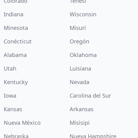
Colorado
Tenesí
Indiana
Wisconsin
Minesota
Misuri
Conécticut
Oregón
Alabama
Oklahoma
Utah
Luisiana
Kentucky
Nevada
Iowa
Carolina del Sur
Kansas
Arkansas
Nueva México
Misisipi
Nebraska
Nueva Hampshire