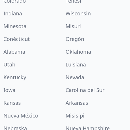
Colorado
Tenesí
Indiana
Wisconsin
Minesota
Misuri
Conécticut
Oregón
Alabama
Oklahoma
Utah
Luisiana
Kentucky
Nevada
Iowa
Carolina del Sur
Kansas
Arkansas
Nueva México
Misisipi
Nebraska
Nueva Hampshire