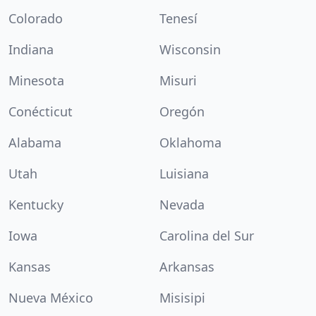
Colorado
Tenesí
Indiana
Wisconsin
Minesota
Misuri
Conécticut
Oregón
Alabama
Oklahoma
Utah
Luisiana
Kentucky
Nevada
Iowa
Carolina del Sur
Kansas
Arkansas
Nueva México
Misisipi