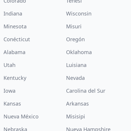
Colorado
Tenesí
Indiana
Wisconsin
Minesota
Misuri
Conécticut
Oregón
Alabama
Oklahoma
Utah
Luisiana
Kentucky
Nevada
Iowa
Carolina del Sur
Kansas
Arkansas
Nueva México
Misisipi
Nebraska
Nueva Hampshire