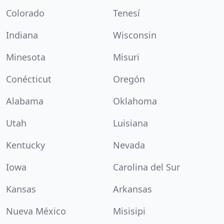
Colorado
Tenesí
Indiana
Wisconsin
Minesota
Misuri
Conécticut
Oregón
Alabama
Oklahoma
Utah
Luisiana
Kentucky
Nevada
Iowa
Carolina del Sur
Kansas
Arkansas
Nueva México
Misisipi