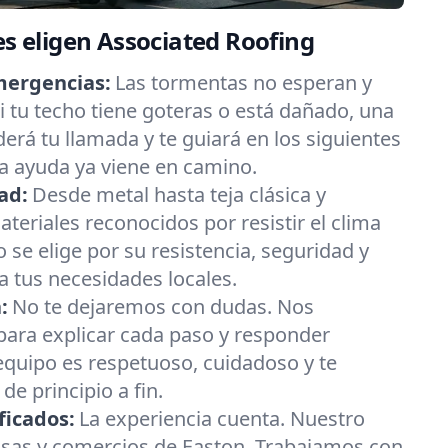
es eligen Associated Roofing
mergencias:
Las tormentas no esperan y
 tu techo tiene goteras o está dañado, una
erá tu llamada y te guiará en los siguientes
a ayuda ya viene en camino.
ad:
Desde metal hasta teja clásica y
eriales reconocidos por resistir el clima
 se elige por su resistencia, seguridad y
 tus necesidades locales.
:
No te dejaremos con dudas. Nos
ara explicar cada paso y responder
equipo es respetuoso, cuidadoso y te
e principio a fin.
ficados:
La experiencia cuenta. Nuestro
asas y comercios de Easton. Trabajamos con