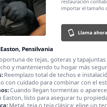
restauración confiabl
importar el tamaño d
Llama ahora
 Easton, Pensilvania
oportuna de tejas, goteras y tapajunta
 techo y manteniendo tu hogar más segu
s:
Reemplazo total de techos e instalac
o con cuidado para combinar con el estil
hos:
Cuando llegan tormentas o aparece
Easton, listo para asegurar tu propieda
ica:
Metal, teja o teja clásica: elige un 