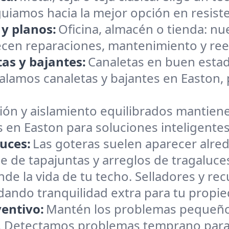
e guiamos hacia la mejor opción en resiste
 y planos:
Oficina, almacén o tienda: n
ecen reparaciones, mantenimiento y ree
as y bajantes:
Canaletas en buen estad
lamos canaletas y bajantes en Easton, p
ión y aislamiento equilibrados mantiene
 en Easton para soluciones inteligentes
uces:
Las goteras suelen aparecer alre
e de tapajuntas y arreglos de tragaluce
nde la vida de tu techo. Selladores y r
brindando tranquilidad extra para tu propi
entivo:
Mantén los problemas pequeño
. Detectamos problemas temprano para q