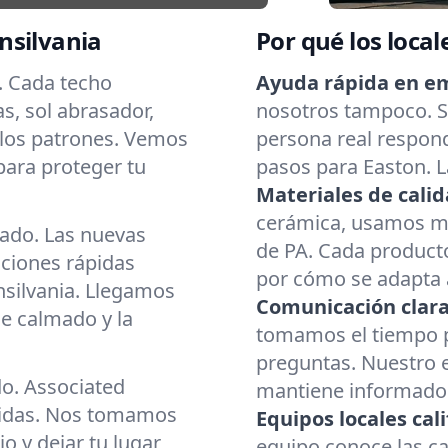
nsilvania
Por qué los local
. Cada techo
Ayuda rápida en e
as, sol abrasador,
nosotros tampoco. Si
 los patrones. Vemos
persona real respond
para proteger tu
pasos para Easton. L
Materiales de calid
cerámica, usamos mat
cado. Las nuevas
de PA. Cada producto
aciones rápidas
por cómo se adapta a
nsilvania. Llegamos
Comunicación clara
e calmado y la
tomamos el tiempo p
preguntas. Nuestro 
do. Associated
mantiene informado d
cidas. Nos tomamos
Equipos locales cali
o y dejar tu lugar
equipo conoce las c