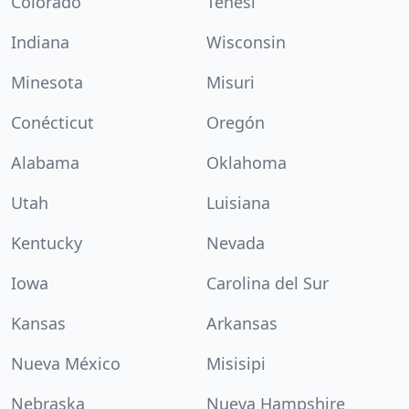
Colorado
Tenesí
Indiana
Wisconsin
Minesota
Misuri
Conécticut
Oregón
Alabama
Oklahoma
Utah
Luisiana
Kentucky
Nevada
Iowa
Carolina del Sur
Kansas
Arkansas
Nueva México
Misisipi
Nebraska
Nueva Hampshire