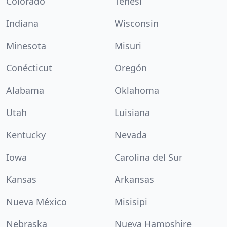
Colorado
Tenesí
Indiana
Wisconsin
Minesota
Misuri
Conécticut
Oregón
Alabama
Oklahoma
Utah
Luisiana
Kentucky
Nevada
Iowa
Carolina del Sur
Kansas
Arkansas
Nueva México
Misisipi
Nebraska
Nueva Hampshire