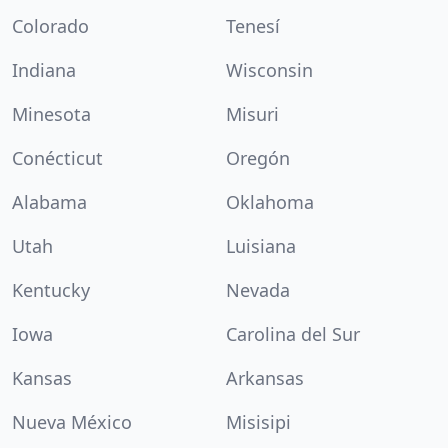
Colorado
Tenesí
Indiana
Wisconsin
Minesota
Misuri
Conécticut
Oregón
Alabama
Oklahoma
Utah
Luisiana
Kentucky
Nevada
Iowa
Carolina del Sur
Kansas
Arkansas
Nueva México
Misisipi