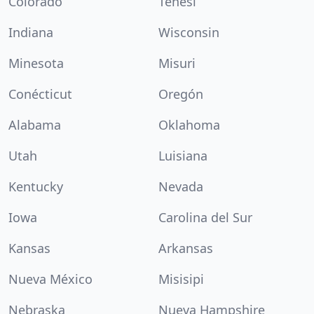
Colorado
Tenesí
Indiana
Wisconsin
Minesota
Misuri
Conécticut
Oregón
Alabama
Oklahoma
Utah
Luisiana
Kentucky
Nevada
Iowa
Carolina del Sur
Kansas
Arkansas
Nueva México
Misisipi
Nebraska
Nueva Hampshire