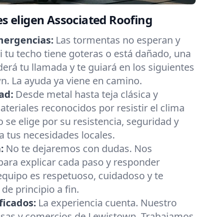
es eligen Associated Roofing
mergencias:
Las tormentas no esperan y
 tu techo tiene goteras o está dañado, una
erá tu llamada y te guiará en los siguientes
n. La ayuda ya viene en camino.
ad:
Desde metal hasta teja clásica y
eriales reconocidos por resistir el clima
 se elige por su resistencia, seguridad y
 tus necesidades locales.
:
No te dejaremos con dudas. Nos
ara explicar cada paso y responder
equipo es respetuoso, cuidadoso y te
e principio a fin.
ficados:
La experiencia cuenta. Nuestro
asas y comercios de Lewistown. Trabajamos