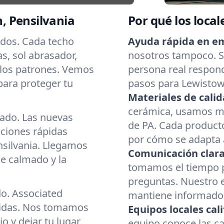
, Pensilvania
Por qué los local
odos. Cada techo
Ayuda rápida en e
as, sol abrasador,
nosotros tampoco. Si
 los patrones. Vemos
persona real respond
para proteger tu
pasos para Lewistow
Materiales de calid
cerámica, usamos mat
cado. Las nuevas
de PA. Cada producto
aciones rápidas
por cómo se adapta a
nsilvania. Llegamos
Comunicación clara
e calmado y la
tomamos el tiempo p
preguntas. Nuestro 
do. Associated
mantiene informado d
cidas. Nos tomamos
Equipos locales cali
o y dejar tu lugar
equipo conoce las c