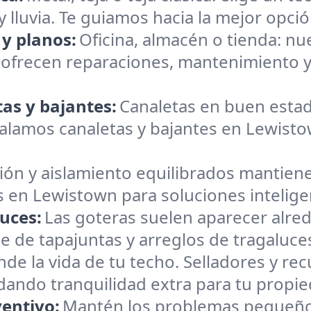
 lluvia. Te guiamos hacia la mejor opción
 y planos:
Oficina, almacén o tienda: n
 ofrecen reparaciones, mantenimiento y
as y bajantes:
Canaletas en buen estad
lamos canaletas y bajantes en Lewistow
ión y aislamiento equilibrados mantiene
s en Lewistown para soluciones intelige
uces:
Las goteras suelen aparecer alre
e de tapajuntas y arreglos de tragaluc
nde la vida de tu techo. Selladores y r
brindando tranquilidad extra para tu propi
entivo:
Mantén los problemas pequeño