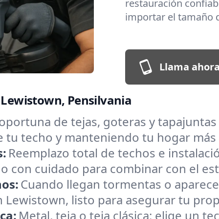
restauración confiabl
importar el tamaño 
Llama ahora
n Lewistown, Pensilvania
oportuna de tejas, goteras y tapajunt
de tu techo y manteniendo tu hogar más
s:
Reemplazo total de techos e instalac
o con cuidado para combinar con el estil
hos:
Cuando llegan tormentas o aparece
Lewistown, listo para asegurar tu prop
ica:
Metal, teja o teja clásica: elige un 