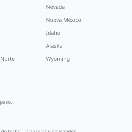
Nevada
Nueva México
Idaho
Alaska
 Norte
Wyoming
 paso.
 de techo
Consejos y novedades