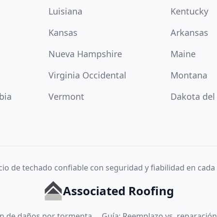
Luisiana
Kentucky
Kansas
Arkansas
Nueva Hampshire
Maine
Virginia Occidental
Montana
bia
Vermont
Dakota del
cio de techado confiable con seguridad y fiabilidad en cada
Associated Roofing
ión de daños por tormenta
Guía: Reemplazo vs. reparación