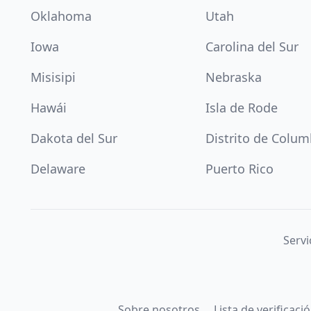
Oklahoma
Utah
Iowa
Carolina del Sur
Misisipi
Nebraska
Hawái
Isla de Rode
Dakota del Sur
Distrito de Colum
Delaware
Puerto Rico
Servi
Sobre nosotros
Lista de verificac