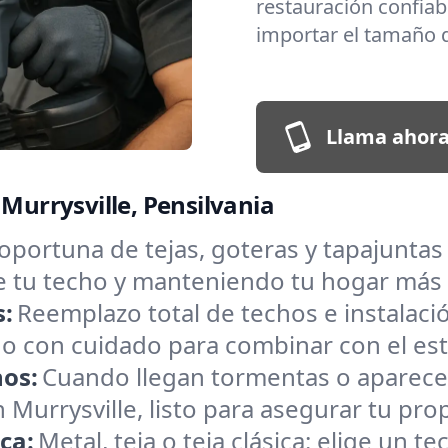
restauración confiabl
importar el tamaño d
Llama ahora
 Murrysville, Pensilvania
oportuna de tejas, goteras y tapajuntas
de tu techo y manteniendo tu hogar más
s:
Reemplazo total de techos e instalac
o con cuidado para combinar con el estil
hos:
Cuando llegan tormentas o aparece
urrysville, listo para asegurar tu pro
ica:
Metal, teja o teja clásica: elige un 