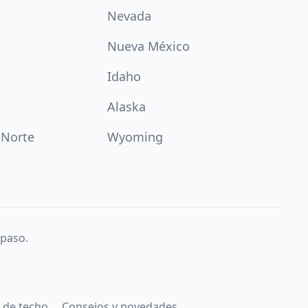
Nevada
Nueva México
Idaho
Alaska
 Norte
Wyoming
 paso.
 de techo
Consejos y novedades