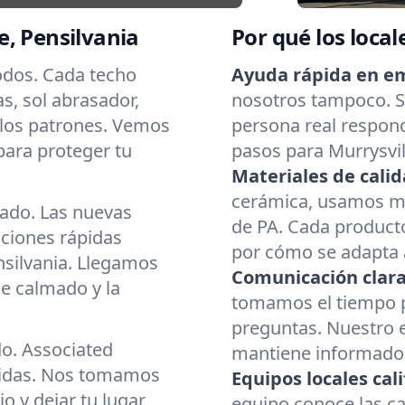
, Pensilvania
Por qué los local
todos. Cada techo
Ayuda rápida en e
as, sol abrasador,
nosotros tampoco. Si
 los patrones. Vemos
persona real respond
para proteger tu
pasos para Murrysvil
Materiales de calid
cerámica, usamos mat
cado. Las nuevas
de PA. Cada producto
aciones rápidas
por cómo se adapta a
nsilvania. Llegamos
Comunicación clara
e calmado y la
tomamos el tiempo p
preguntas. Nuestro 
do. Associated
mantiene informado d
cidas. Nos tomamos
Equipos locales cali
o y dejar tu lugar
equipo conoce las ca