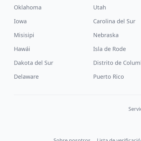
Oklahoma
Utah
Iowa
Carolina del Sur
Misisipi
Nebraska
Hawái
Isla de Rode
Dakota del Sur
Distrito de Colum
Delaware
Puerto Rico
Servi
Sobre nosotros
Lista de verificac