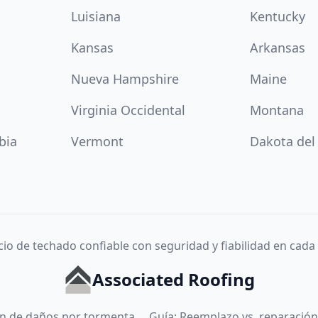
Luisiana
Kentucky
Kansas
Arkansas
Nueva Hampshire
Maine
Virginia Occidental
Montana
bia
Vermont
Dakota del
cio de techado confiable con seguridad y fiabilidad en cada
Associated Roofing
ión de daños por tormenta
Guía: Reemplazo vs. reparación