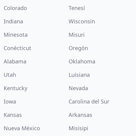
Colorado
Tenesí
Indiana
Wisconsin
Minesota
Misuri
Conécticut
Oregón
Alabama
Oklahoma
Utah
Luisiana
Kentucky
Nevada
Iowa
Carolina del Sur
Kansas
Arkansas
Nueva México
Misisipi