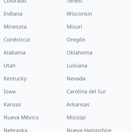
Colorado
Tenesí
Indiana
Wisconsin
Minesota
Misuri
Conécticut
Oregón
Alabama
Oklahoma
Utah
Luisiana
Kentucky
Nevada
Iowa
Carolina del Sur
Kansas
Arkansas
Nueva México
Misisipi
Nebraska
Nueva Hampshire