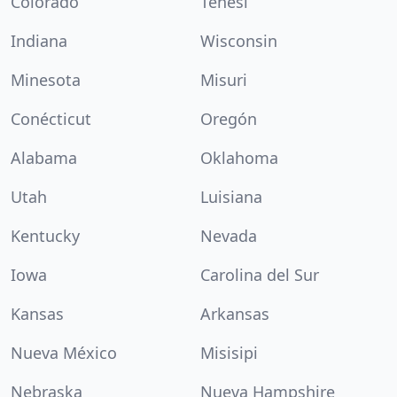
Colorado
Tenesí
Indiana
Wisconsin
Minesota
Misuri
Conécticut
Oregón
Alabama
Oklahoma
Utah
Luisiana
Kentucky
Nevada
Iowa
Carolina del Sur
Kansas
Arkansas
Nueva México
Misisipi
Nebraska
Nueva Hampshire