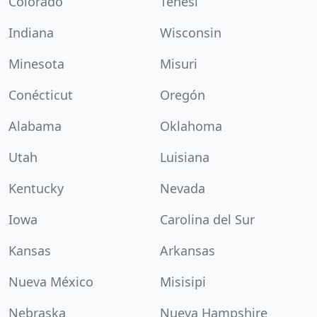
Colorado
Tenesí
Indiana
Wisconsin
Minesota
Misuri
Conécticut
Oregón
Alabama
Oklahoma
Utah
Luisiana
Kentucky
Nevada
Iowa
Carolina del Sur
Kansas
Arkansas
Nueva México
Misisipi
Nebraska
Nueva Hampshire