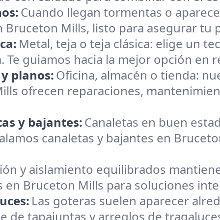
hos:
Cuando llegan tormentas o aparece
Bruceton Mills, listo para asegurar tu 
ica:
Metal, teja o teja clásica: elige un
ia. Te guiamos hacia la mejor opción en re
 y planos:
Oficina, almacén o tienda: n
ills ofrecen reparaciones, mantenimien
as y bajantes:
Canaletas en buen estad
lamos canaletas y bajantes en Bruceton 
ión y aislamiento equilibrados mantiene
 en Bruceton Mills para soluciones inte
uces:
Las goteras suelen aparecer alre
e de tapajuntas y arreglos de tragaluce