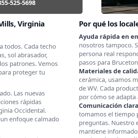
855-525-5698
lls, Virginia
Por qué los local
Ayuda rápida en e
nosotros tampoco. Si
ra todos. Cada techo
persona real respond
as, sol abrasador,
pasos para Bruceton 
 los patrones. Vemos
Materiales de calid
para proteger tu
cerámica, usamos mat
de WV. Cada producto
cado. Las nuevas
por cómo se adapta a
aciones rápidas
Comunicación clara
inia Occidental.
tomamos el tiempo p
, un enfoque calmado
preguntas. Nuestro 
mantiene informado d