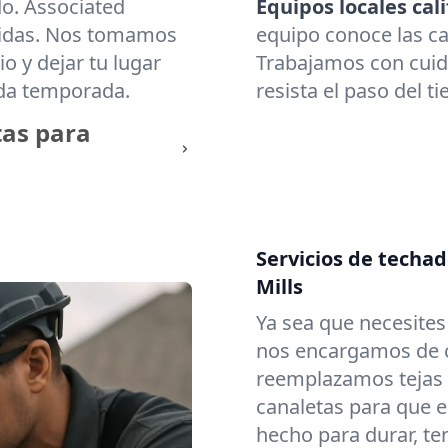
do. Associated
Equipos locales cali
cidas. Nos tomamos
equipo conoce las ca
o y dejar tu lugar
Trabajamos con cuid
ada temporada.
resista el paso del t
tas para
Servicios de techa
Mills
Ya sea que necesite
nos encargamos de c
reemplazamos tejas
canaletas para que e
hecho para durar, t