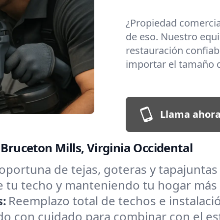
¿Propiedad comerci
de eso. Nuestro equi
restauración confiabl
importar el tamaño d
Llama ahora
Bruceton Mills, Virginia Occidental
oportuna de tejas, goteras y tapajunta
de tu techo y manteniendo tu hogar más
s:
Reemplazo total de techos e instalac
o con cuidado para combinar con el estil