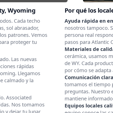
ity, Wyoming
Por qué los local
 todos. Cada techo
Ayuda rápida en e
as, sol abrasador,
nosotros tampoco. Si
 los patrones. Vemos
persona real respond
para proteger tu
pasos para Atlantic 
Materiales de calid
cerámica, usamos mat
cado. Las nuevas
de WY. Cada producto
aciones rápidas
por cómo se adapta a
yoming. Llegamos
Comunicación clara
e calmado y la
tomamos el tiempo p
preguntas. Nuestro 
do. Associated
mantiene informado d
cidas. Nos tomamos
Equipos locales cali
o y dejar tu lugar
equipo conoce las ca