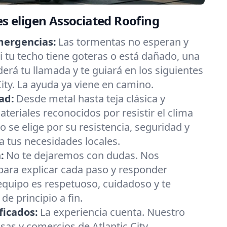
es eligen Associated Roofing
mergencias:
Las tormentas no esperan y
 tu techo tiene goteras o está dañado, una
erá tu llamada y te guiará en los siguientes
City. La ayuda ya viene en camino.
ad:
Desde metal hasta teja clásica y
eriales reconocidos por resistir el clima
 se elige por su resistencia, seguridad y
 tus necesidades locales.
:
No te dejaremos con dudas. Nos
ara explicar cada paso y responder
equipo es respetuoso, cuidadoso y te
e principio a fin.
ficados:
La experiencia cuenta. Nuestro
sas y comercios de Atlantic City.