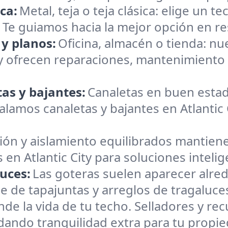
ica:
Metal, teja o teja clásica: elige un 
a. Te guiamos hacia la mejor opción en res
 y planos:
Oficina, almacén o tienda: n
ty ofrecen reparaciones, mantenimiento
as y bajantes:
Canaletas en buen estad
amos canaletas y bajantes en Atlantic Ci
ión y aislamiento equilibrados mantiene
 en Atlantic City para soluciones inteli
uces:
Las goteras suelen aparecer alre
 de tapajuntas y arreglos de tragaluces
nde la vida de tu techo. Selladores y r
brindando tranquilidad extra para tu prop