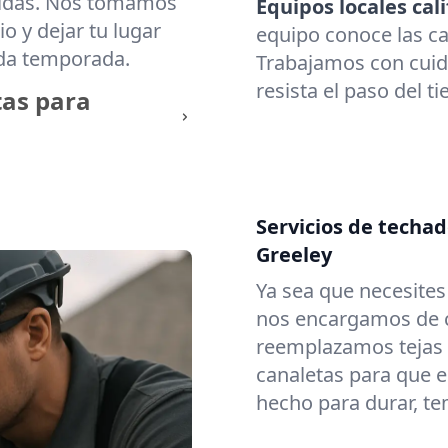
cidas. Nos tomamos
Equipos locales cali
o y dejar tu lugar
equipo conoce las ca
ada temporada.
Trabajamos con cuid
resista el paso del t
tas para
Servicios de techa
Greeley
Ya sea que necesite
nos encargamos de c
reemplazamos tejas
canaletas para que e
hecho para durar, t