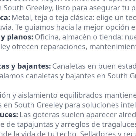
South Greeley, listo para asegurar tu p
ica:
Metal, teja o teja clásica: elige un 
luvia. Te guiamos hacia la mejor opción en
 y planos:
Oficina, almacén o tienda: n
ley ofrecen reparaciones, mantenimient
as y bajantes:
Canaletas en buen estad
lamos canaletas y bajantes en South Gre
ión y aislamiento equilibrados mantiene
 en South Greeley para soluciones inte
uces:
Las goteras suelen aparecer alre
e de tapajuntas y arreglos de tragaluce
nde la vida de tu techo. Selladores y r