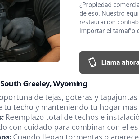
¿Propiedad comerci
de eso. Nuestro equi
restauración confiabl
importar el tamaño d
Llama ahora
n South Greeley, Wyoming
oportuna de tejas, goteras y tapajunta
de tu techo y manteniendo tu hogar más
s:
Reemplazo total de techos e instalac
o con cuidado para combinar con el estil
hos:
Cuando llegan tormentas o aparece