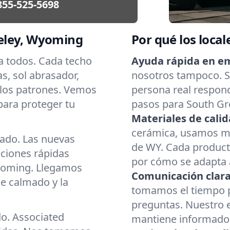
855-525-5698
eley, Wyoming
Por qué los local
ra todos. Cada techo
Ayuda rápida en e
as, sol abrasador,
nosotros tampoco. Si
 los patrones. Vemos
persona real respond
para proteger tu
pasos para South Gre
Materiales de calid
cerámica, usamos mat
cado. Las nuevas
de WY. Cada producto
aciones rápidas
por cómo se adapta a
yoming. Llegamos
Comunicación clara
e calmado y la
tomamos el tiempo p
preguntas. Nuestro 
do. Associated
mantiene informado d