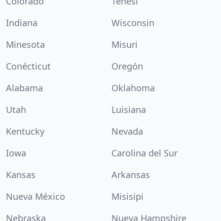
Colorado
Tenesí
Indiana
Wisconsin
Minesota
Misuri
Conécticut
Oregón
Alabama
Oklahoma
Utah
Luisiana
Kentucky
Nevada
Iowa
Carolina del Sur
Kansas
Arkansas
Nueva México
Misisipi
Nebraska
Nueva Hampshire