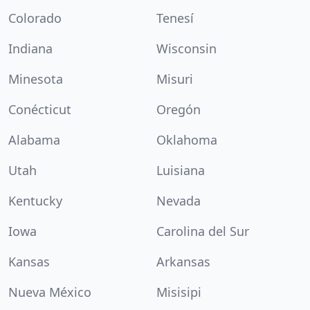
Colorado
Tenesí
Indiana
Wisconsin
Minesota
Misuri
Conécticut
Oregón
Alabama
Oklahoma
Utah
Luisiana
Kentucky
Nevada
Iowa
Carolina del Sur
Kansas
Arkansas
Nueva México
Misisipi